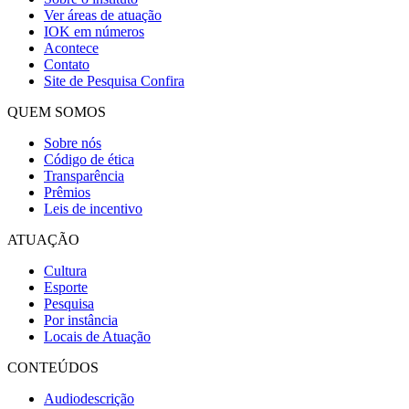
Ver áreas de atuação
IOK em números
Acontece
Contato
Site de Pesquisa
Confira
QUEM SOMOS
Sobre nós
Código de ética
Transparência
Prêmios
Leis de incentivo
ATUAÇÃO
Cultura
Esporte
Pesquisa
Por instância
Locais de Atuação
CONTEÚDOS
Audiodescrição