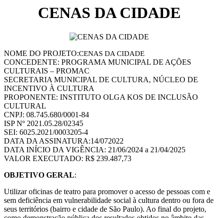
CENAS DA CIDADE
NOME DO PROJETO:
CENAS DA CIDADE
CONCEDENTE: PROGRAMA MUNICIPAL DE AÇÕES
CULTURAIS – PROMAC
SECRETARIA MUNICIPAL DE CULTURA, NÚCLEO DE
INCENTIVO À CULTURA
PROPONENTE: INSTITUTO OLGA KOS DE INCLUSÃO
CULTURAL
CNPJ: 08.745.680/0001-84
ISP Nº 2021.05.28/02345
SEI: 6025.2021/0003205-4
DATA DA ASSINATURA:14/072022
DATA INÍCIO DA VIGÊNCIA: 21/06/2024 a 21/04/2025
VALOR EXECUTADO: R$ 239.487,73
OBJETIVO GERAL
:
Utilizar oficinas de teatro para promover o acesso de pessoas com e
sem deficiência em vulnerabilidade social à cultura dentro ou fora de
seus territórios (bairro e cidade de São Paulo). Ao final do projeto,
como demonstração pública dos resultados obtidos no âmbito das