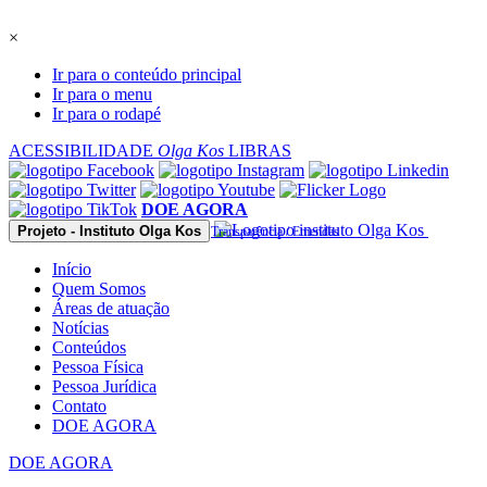
Observação:
este
×
site
inclui
Ir para o conteúdo principal
um
Ir para o menu
sistema
Ir para o rodapé
de
acessibilidade.
ACESSIBILIDADE
Olga Kos
LIBRAS
DOE AGORA
Projeto - Instituto Olga Kos
Transparência / Emendas
Início
Quem Somos
Áreas de atuação
Notícias
Conteúdos
Pessoa Física
Pessoa Jurídica
Contato
DOE AGORA
DOE AGORA