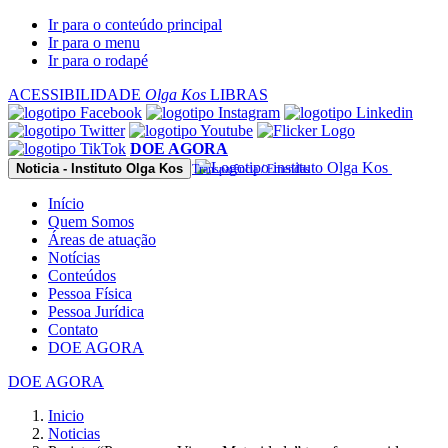
Observação:
Ir para o conteúdo principal
este
Ir para o menu
site
Ir para o rodapé
inclui
um
ACESSIBILIDADE
Olga Kos
LIBRAS
sistema
de
acessibilidade.
DOE AGORA
Noticia - Instituto Olga Kos
Transparência / Emendas
Início
Quem Somos
Áreas de atuação
Notícias
Conteúdos
Pessoa Física
Pessoa Jurídica
Contato
DOE AGORA
DOE AGORA
Inicio
Noticias