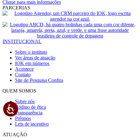
Clique para mais informações
PARCERIAS
INSTITUCIONAL
Sobre o instituto
Ver áreas de atuação
IOK em números
Acontece
Contato
Site de Pesquisa
Confira
QUEM SOMOS
Sobre nós
Código de ética
Acessibilidade
Transparência
Prêmios
Leis de incentivo
ATUAÇÃO