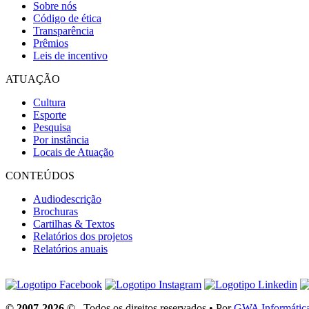
Sobre nós
Código de ética
Transparência
Prêmios
Leis de incentivo
ATUAÇÃO
Cultura
Esporte
Pesquisa
Por instância
Locais de Atuação
CONTEÚDOS
Audiodescrição
Brochuras
Cartilhas & Textos
Relatórios dos projetos
Relatórios anuais
© 2007-2026 ©
. Todos os direitos reservados • Por
GWA Informátic