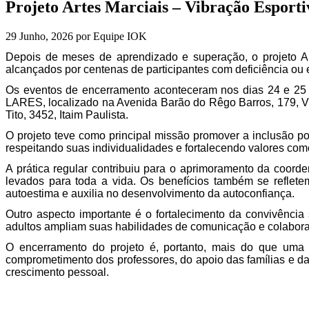
Projeto Artes Marciais – Vibração Esport
tela;
Pressione
Control-
29 Junho, 2026 por Equipe IOK
F10
Depois de meses de aprendizado e superação, o projeto Ar
para
alcançados por centenas de participantes com deficiência ou 
abrir
um
Os eventos de encerramento aconteceram nos dias 24 e 25 de
menu
LARES, localizado na Avenida Barão do Rêgo Barros, 179, V
de
Tito, 3452, Itaim Paulista.
acessibilidade.
O projeto teve como principal missão promover a inclusão po
respeitando suas individualidades e fortalecendo valores como
A prática regular contribuiu para o aprimoramento da coorde
levados para toda a vida. Os benefícios também se reflete
autoestima e auxilia no desenvolvimento da autoconfiança.
Outro aspecto importante é o fortalecimento da convivência 
adultos ampliam suas habilidades de comunicação e colabora
O encerramento do projeto é, portanto, mais do que uma c
comprometimento dos professores, do apoio das famílias e da
crescimento pessoal.