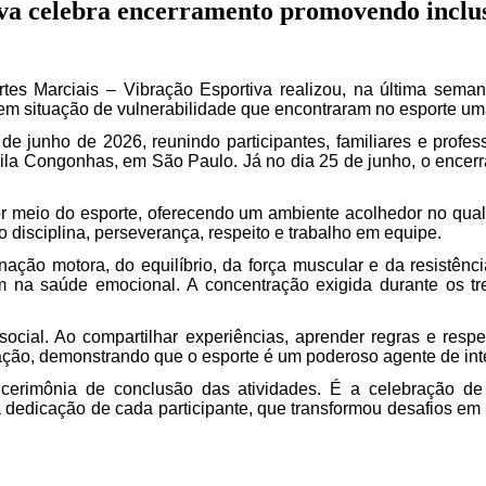
iva celebra encerramento promovendo inclus
tes Marciais – Vibração Esportiva realizou, na última seman
em situação de vulnerabilidade que encontraram no esporte uma 
 junho de 2026, reunindo participantes, familiares e profess
ila Congonhas, em São Paulo. Já no dia 25 de junho, o ence
r meio do esporte, oferecendo um ambiente acolhedor no qual 
 disciplina, perseverança, respeito e trabalho em equipe.
nação motora, do equilíbrio, da força muscular e da resistênc
m na saúde emocional. A concentração exigida durante os tr
social. Ao compartilhar experiências, aprender regras e respei
ção, demonstrando que o esporte é um poderoso agente de int
erimônia de conclusão das atividades. É a celebração de u
 dedicação de cada participante, que transformou desafios em