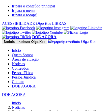
Observação:
Ir para o conteúdo principal
este
Ir para o menu
site
Ir para o rodapé
inclui
um
ACESSIBILIDADE
Olga Kos
LIBRAS
sistema
de
acessibilidade.
DOE AGORA
Noticia - Instituto Olga Kos
Transparência / Emendas
Início
Quem Somos
Áreas de atuação
Notícias
Conteúdos
Pessoa Física
Pessoa Jurídica
Contato
DOE AGORA
DOE AGORA
Inicio
Noticias