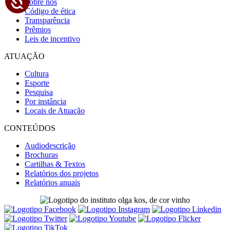
Sobre nós
Código de ética
Transparência
Prêmios
Leis de incentivo
ATUAÇÃO
Cultura
Esporte
Pesquisa
Por instância
Locais de Atuação
CONTEÚDOS
Audiodescrição
Brochuras
Cartilhas & Textos
Relatórios dos projetos
Relatórios anuais