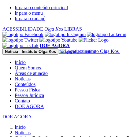
Observação:
Ir para o conteúdo principal
este
Ir para o menu
site
Ir para o rodapé
inclui
um
ACESSIBILIDADE
Olga Kos
LIBRAS
sistema
de
acessibilidade.
DOE AGORA
Noticia - Instituto Olga Kos
Transparência / Emendas
Início
Quem Somos
Áreas de atuação
Notícias
Conteúdos
Pessoa Física
Pessoa Jurídica
Contato
DOE AGORA
DOE AGORA
Inicio
Noticias