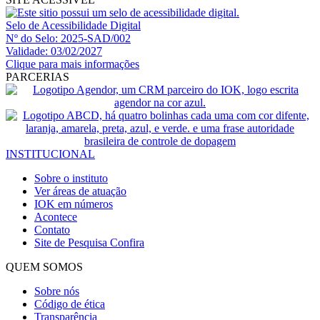
Selo de Acessibilidade Digital
Nº do Selo: 2025-SAD/002
Validade: 03/02/2027
Clique para mais informações
PARCERIAS
INSTITUCIONAL
Sobre o instituto
Ver áreas de atuação
IOK em números
Acontece
Contato
Site de Pesquisa
Confira
QUEM SOMOS
Sobre nós
Código de ética
Transparência